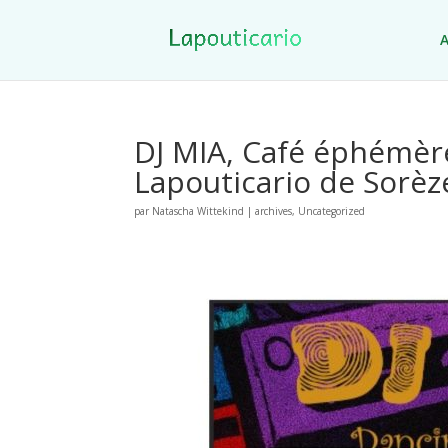
A
DJ MIA, Café éphémère
Lapouticario de Sorèz
par
Natascha Wittekind
|
archives
,
Uncategorized